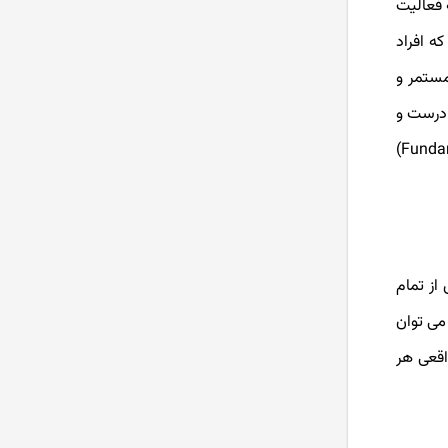
ه فعالیت
ه افراد
آموزش تحلیل فاندامنتال بورس
مستمر و
ی درست و
افزایش سرمایه و انواع روش های
آن
سودآوری از سهام ها داشته باشید. یکی از روش های تحلیل در بورس تحلیل بنیادی یا اصطلاحاً تحلیل فاندامنتال (Fundamental analysis)
صورت های مالی و انواع آن
آموزش سایت TSETMC دیده بان
بورس
از تمام
می توان
آموزش سایت ره آورد 365
اقعی هر
مهمترین اصطلاحات بازار بورس