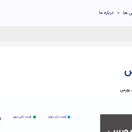
درباره ما
 ها
س
 بورس