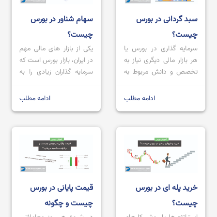
ارائه می شود که به […]
شناسایی کنند.
سبد گردانی در بورس
سهام شناور در بورس
چیست؟
چیست؟
سرمایه ‌گذاری در بورس یا
یکی از بازار های مالی مهم
هر بازار مالی دیگری نیاز به
در ایران، بازار بورس است که
تخصص و دانش مربوط به
سرمایه گذاران زیادی را به
خود است و اگر کسی بدون
خود جذب در طی سال های
دانش کافی و آموزش
اخیر جذب کرده است. برای
ادامه مطلب
ادامه مطلب
بخواهد وارد این بازار شود،
اینکه بتوانید در این بازار
ممکن است دچار ضرر های
موفق باشید، باید ابتدا
سنگینی شود. به طور کلی
آموزش های لازم را ببنید یا
برای چنین افرادی 2 راه کار
حداقل با اصطلاحات رایج آن
وجود دارد؛ ابتدا باید آموزش
آشنا باشید را تا بتوانید
ببینند و سپس […]
راحت تر […]
خرید پله ای در بورس
قیمت پایانی در بورس
چیست؟
چیست و چگونه