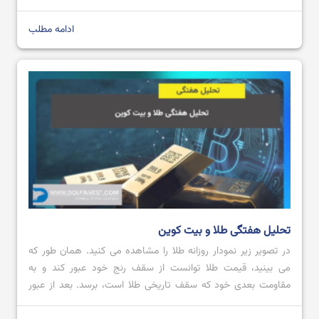
عنوان طلای دیجیتال شناخته شود؛ اما تاکنون که چنین اتفاقی
نیوافتاده است. […]
ادامه مطلب
تحلیل هفتگی طلا و بیت کوین
در تصویر زیر نمودار روزانه طلا را مشاهده می کنید. همان طور که
می بینید، قیمت طلا توانست از سقف رنج خود عبور کند و به
مقاومت بعدی خود که سقف تاریخی طلا است، برسد. بعد از عبور
قیمت از محدوده مقاومتی 2728.80 تا 2711.57 با کندل صعودی