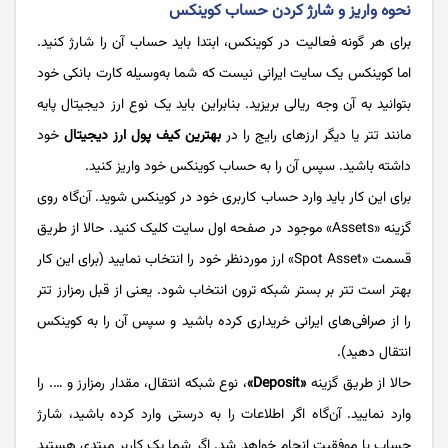
نحوه واریز و شارژ کردن حساب کوینکس
برای هر گونه فعالیت در کوینکس، ابتدا باید حساب آن را شارژ کنید.
اما کوینکس یک سایت ایرانی نیست که شما به‌وسیله کارت بانکی خود
بتوانید به آن وجه ریالی بریزید. بنابراین باید یک نوع ارز دیجیتال پایه
مانند تتر یا دیگر ارزهای رایج را در
بهترین کیف پول ارز دیجیتال
خود
داشته باشید. سپس آن را به حساب کوینکس خود واریز کنید.
برای این کار باید وارد حساب کاربری خود در کوینکس شوید. آ‌ن‌گاه روی
گزینه «Assets» موجود در صفحه اول سایت کلیک کنید. حالا از طریق
قسمت «Spot Asset» ارز موردنظر خود را انتخاب نمایید (برای این کار
بهتر است تتر بر بستر شبکه ترون انتخاب شود. یعنی از قبل رمزارز تتر
را از صرافی‌های ایرانی خریداری کرده باشید و سپس آن را به کوینکس
انتقال دهید).
حالا از طریق گزینه
«Deposit»
، نوع شبکه انتقال، مقدار رمزارز و …. را
وارد نمایید. آن‌گاه اگر اطلاعات را به درستی وارد کرده باشید، شارژ
حساب با موفقیت انجام خواهد شد. اگر شما یک کاربر مبتدی هستید