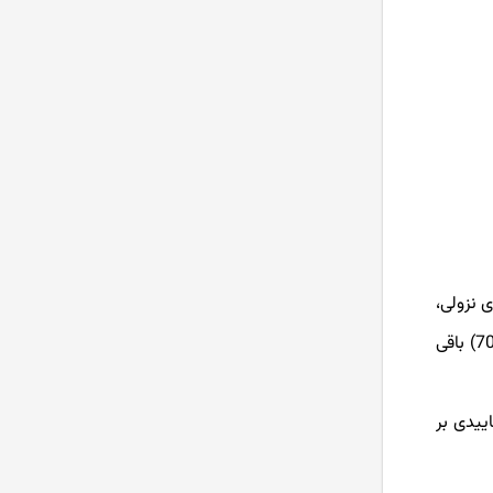
های نزولی،
کاهش می یابد. همچنین، اگر اندیکاتور RSI برای دوره های طولانی ای که قیمت در یک روند صعودی است، در منطقه اشباع خرید (بالای 70) باقی
ییدی بر