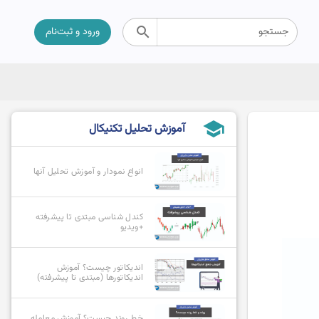
search
جستجو
ورود و ثبت‌نام
school
آموزش تحلیل تکنیکال
انواع نمودار و آموزش تحلیل آنها
کندل شناسی مبتدی تا پیشرفته
+ویدیو
اندیکاتور چیست؟ آموزش
اندیکاتورها (مبتدی تا پیشرفته)
خط روند چیست؟ آموزش معامله