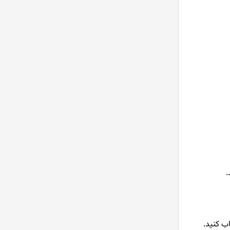
.
ind، بخش search، RSI را جستجو و انتخاب کنید.