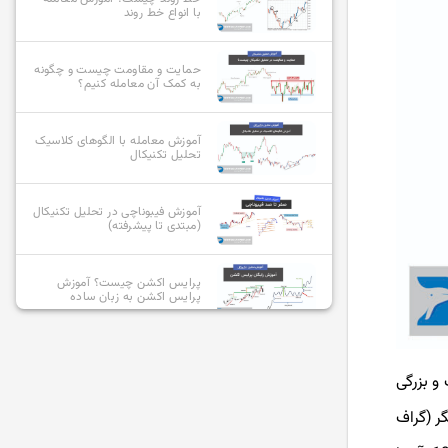
با انواع خط روند
حمایت و مقاومت چیست و چگونه
به کمک آن معامله کنیم؟
آموزش معامله با الگوهای کلاسیک
تحلیل تکنیکال
آموزش فیبوناچی در تحلیل تکنیکال
(مبتدی تا پیشرفته)
پرایس اکشن چیست؟ آموزش
پرایس اکشن به زبان ساده
معرفی و بررسی انواع سبک های
پرایس اکشن
 و بزرگی
 اندیکاتور RSI به عنوان یک نوسانگر (گراف
پرایس اکشن RTM چیست؟ کامل
ترین آموزش سبک rtm +ویدیو