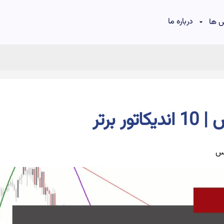
درباره ما
 ها
 برتر
کس