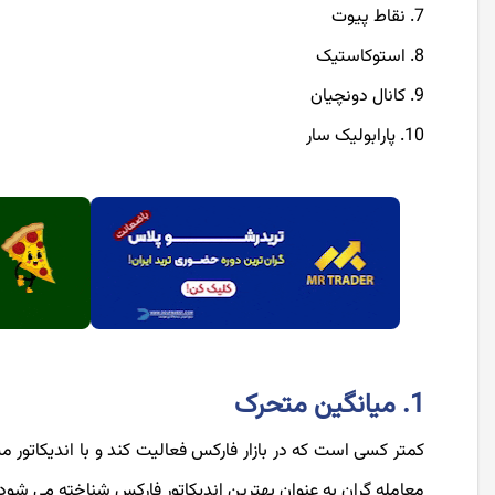
نقاط پیوت
استوکاستیک
کانال دونچیان
پارابولیک سار
1. میانگین متحرک
معامله گران به عنوان بهترین اندیکاتور فارکس شناخته می شود که