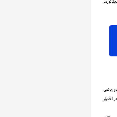
یکاتورها
آموزش نصب متاتریدر
(MetaTrader 4) به صورت
تصویری
آموزش حساب دمو در فارکس
آموزش جامع بروکر آلپاری + ویدیو
آموزش ثبت نام
آموزش کامل سایت فارکس فکتوری
ابع ریاضی
 اختیار
باینری آپشن چیست؟ آموزش
باینری آپشن آلپاری