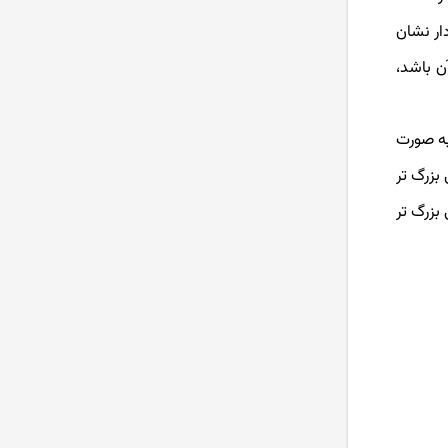
ار نشان
ن باشد،
به صورت
 بزرگ تر
 بزرگ تر