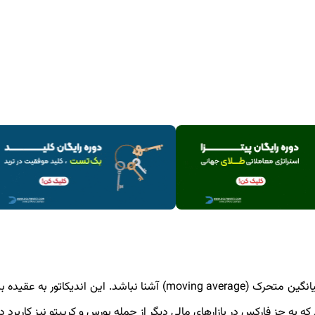
کمتر کسی است که در بازار فارکس فعالیت کند و با اندیکاتور میانگین متحرک (moving average) آشنا نباشد. این اندیک
 به جز فارکس در بازارهای مالی دیگر از جمله بورس و کریپتو نیز کاربرد دا