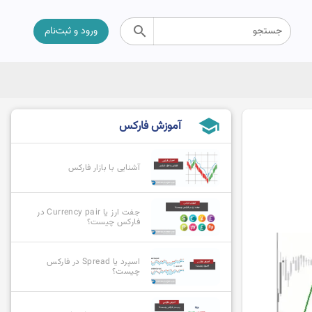
search
جستجو
ورود و ثبت‌نام
school
آموزش فارکس
آشنایی با بازار فارکس
جفت ارز یا Currency pair در
فارکس چیست؟
اسپرد یا Spread در فارکس
چیست؟