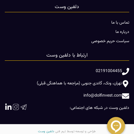
دلفین وست
تماس با ما
درباره ما
سیاست حریم خصوصی
ارتباط با دلفین وست
02191004455
تهران، ونک، گاندی جنوبی (مراجعه با هماهنگی قبلی)
info@dolfinvest.com
دلفین وست در شبکه های اجتماعی:
طراحی و توسعه توسط تیم فنی
دلفین وست