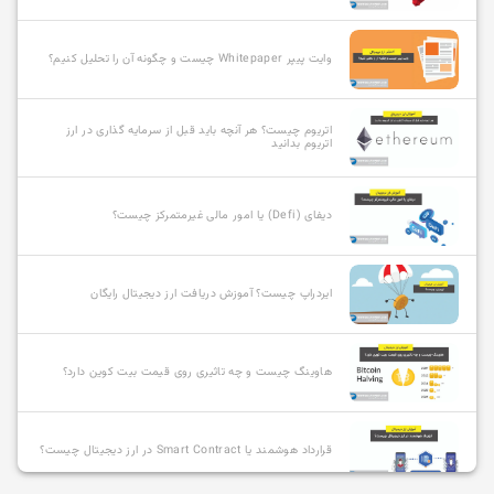
وایت پیپر Whitepaper چیست و چگونه آن را تحلیل کنیم؟
اتریوم چیست؟ هر آنچه باید قبل از سرمایه گذاری در ارز
اتریوم بدانید
دیفای (Defi) یا امور مالی غیرمتمرکز چیست؟
ایردراپ چیست؟ آموزش دریافت ارز دیجیتال رایگان
هاوینگ چیست و چه تاثیری روی قیمت بیت کوین دارد؟
قرارداد هوشمند یا Smart Contract در ارز دیجیتال چیست؟