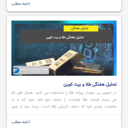
نیوافتاده است. […]
ادامه مطلب
تحلیل هفتگی طلا و بیت کوین
در تصویر زیر نمودار روزانه طلا را مشاهده می کنید. همان طور که
می بینید، قیمت طلا توانست از سقف رنج خود عبور کند و به
مقاومت بعدی خود که سقف تاریخی طلا است، برسد. بعد از عبور
قیمت از محدوده مقاومتی 2728.80 تا 2711.57 با کندل صعودی
قدرتمند؛ می توان پیش بینی کرد که […]
ادامه مطلب